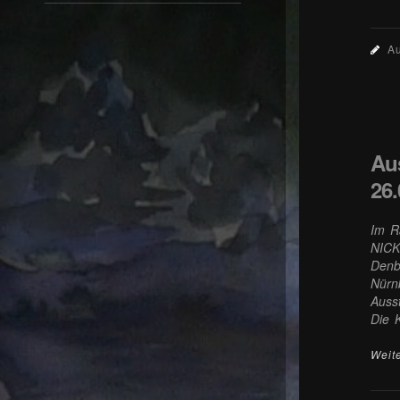
Au
Aus
26.
Im R
NICK
Denb
Nürn
Auss
Die 
Weit