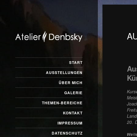
A
START
Au
AUSSTELLUNGEN
Kün
ÜBER MICH
Kurs
GALERIE
Meis
THEMEN-BEREICHE
Joac
Frei
KONTAKT
Land
20. 
IMPRESSUM
DATENSCHUTZ
Weit