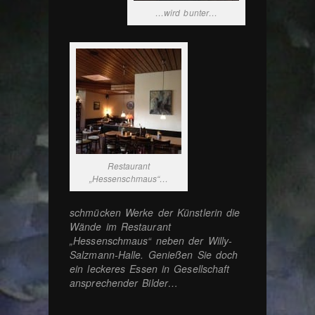
…wird bunter…
Restaurant
„Hessenschmaus“…
schmücken Werke der Künstlerin die
Wände im Restaurant
„Hessenschmaus“ neben der Willy-
Salzmann-Halle. Genießen Sie doch
ein leckeres Essen in Gesellschaft
ansprechender Bilder…