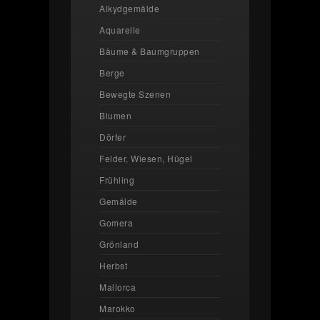
Alkydgemälde
Aquarelle
Bäume & Baumgruppen
Berge
Bewegte Szenen
Blumen
Dörfer
Felder, Wiesen, Hügel
Frühling
Gemälde
Gomera
Grönland
Herbst
Mallorca
Marokko