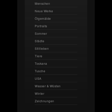
Menschen
Neue Werke
Ölgemälde
Portraits
Sommer
Städte
Stillleben
Tiere
Toskana
Tusche
USA
Wasser & Wüsten
Winter
Zeichnungen