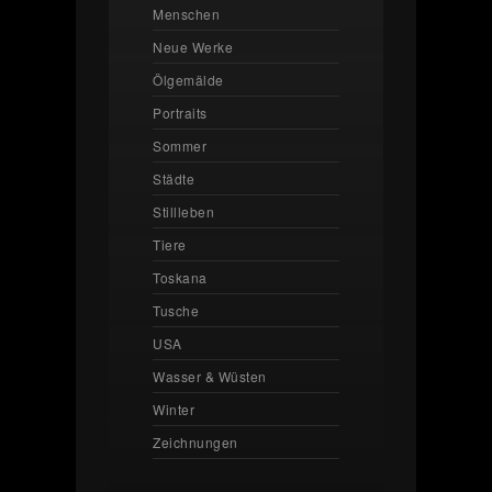
Menschen
Neue Werke
Ölgemälde
Portraits
Sommer
Städte
Stillleben
Tiere
Toskana
Tusche
USA
Wasser & Wüsten
Winter
Zeichnungen