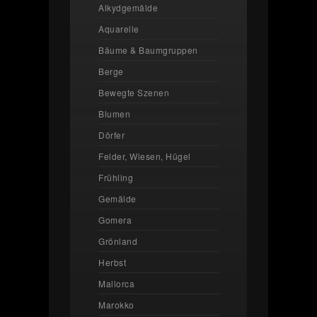
Alkydgemälde
Aquarelle
Bäume & Baumgruppen
Berge
Bewegte Szenen
Blumen
Dörfer
Felder, Wiesen, Hügel
Frühling
Gemälde
Gomera
Grönland
Herbst
Mallorca
Marokko