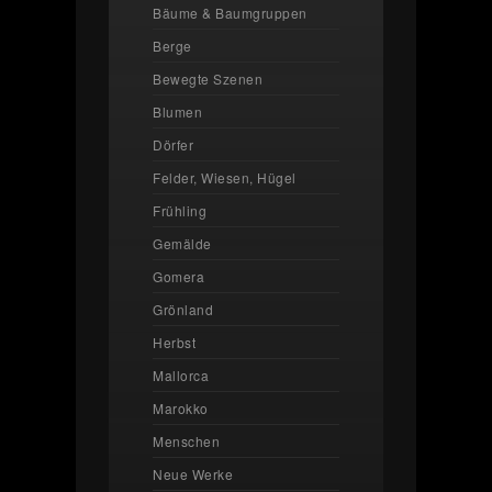
Bäume & Baumgruppen
Berge
Bewegte Szenen
Blumen
Dörfer
Felder, Wiesen, Hügel
Frühling
Gemälde
Gomera
Grönland
Herbst
Mallorca
Marokko
Menschen
Neue Werke