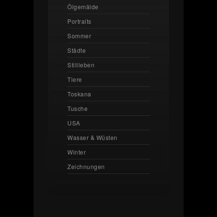
Ölgemälde
Portraits
Sommer
Städte
Stillleben
Tiere
Toskana
Tusche
USA
Wasser & Wüsten
Winter
Zeichnungen