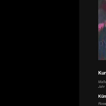
Kun
Maß
Jahr
Kün
Rosw