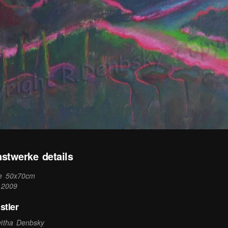
stwerke details
e 50x70cm
 2009
stler
itha Denbsky