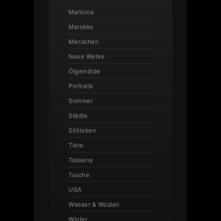
Mallorca
Marokko
Menschen
Neue Werke
Ölgemälde
Portraits
Sommer
Städte
Stillleben
Tiere
Toskana
Tusche
USA
Wasser & Wüsten
Winter