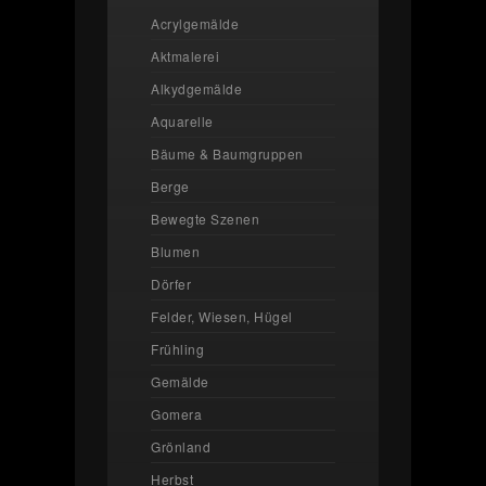
Acrylgemälde
Aktmalerei
Alkydgemälde
Aquarelle
Bäume & Baumgruppen
Berge
Bewegte Szenen
Blumen
Dörfer
Felder, Wiesen, Hügel
Frühling
Gemälde
Gomera
Grönland
Herbst